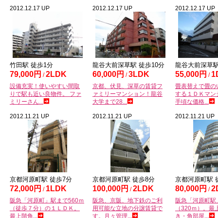
2012.12.17 UP
2012.12.17 UP
2012.12.17 UP
竹田
駅 徒歩
1
分
龍谷大前深草
駅 徒歩
10
分
龍谷大前深草
79,000円
2LDK
60,000円
3LDK
55,000円
1
/
/
/
設備充実！使いやすい間取
京都、伏見、深草の賃貸フ
畳表替えで畳の
りで駅も近い良物件。 ファ
ァミリーマンション！龍谷
する１ＤＫマン
ミリーさん...
大学まで28...
手頃な価格...
2012.11.21 UP
2012.11.21 UP
2012.11.21 UP
京都河原町
駅 徒歩
7
分
京都河原町
駅 徒歩
8
分
京都河原町
駅 
72,000円
1LDK
100,000円
2LDK
80,000円
2
/
/
/
阪急「河原町」駅まで560ｍ
阪急、京阪、地下鉄のご利
阪急「河原町駅
（徒歩７分）の１ＬＤＫ。
用可能な立地の分譲賃貸で
（320ｍ）。最
最上階角...
す。月々管理...
き・角部屋...