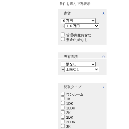
条件を選んで再表示
家賃
～
管理/共益費含む
敷金/礼金なし
専有面積
～
間取タイプ
ワンルーム
1K
1DK
1LDK
2K
2DK
2LDK
3K