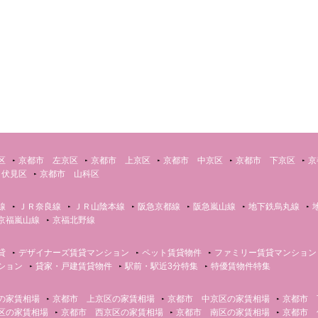
区
京都市 左京区
京都市 上京区
京都市 中京区
京都市 下京区
京
 伏見区
京都市 山科区
線
ＪＲ奈良線
ＪＲ山陰本線
阪急京都線
阪急嵐山線
地下鉄烏丸線
京福嵐山線
京福北野線
貸
デザイナーズ賃貸マンション
ペット賃貸物件
ファミリー賃貸マンション
ション
貸家・戸建賃貸物件
駅前・駅近3分特集
特優賃物件特集
の家賃相場
京都市 上京区の家賃相場
京都市 中京区の家賃相場
京都市 
区の家賃相場
京都市 西京区の家賃相場
京都市 南区の家賃相場
京都市 