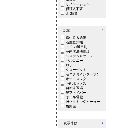
リノベーション
保証人不要
UR賃貸
設備
追い炊き給湯
浴室乾燥機
トイレ/風呂別
室内洗濯機置場
システムキッチン
バルコニー
ロフト
クローゼット
モニタ付インターホン
オートロック
宅配ボックス
自転車置場
光ファイバー
オール電化
IHクッキングヒーター
角部屋
表示件数