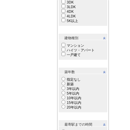
3DK
3LDK
4DK
4LDK
5K以上
建物種別
マンション
ハイツ・アパート
一戸建て
築年数
指定なし
新築
3年以内
5年以内
10年以内
15年以内
20年以内
最寄駅までの時間