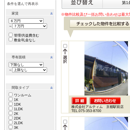
第1
条件を選んで再表示
家賃
※物件比較及び一括お問い合わせは最大
～
管理/共益費含む
敷金/礼金なし
専有面積
～
間取タイプ
ワンルーム
1K
1DK
株式会社アルティム 京都駅前店
1LDK
TEL.075-353-8700
2K
2DK
2LDK
3K