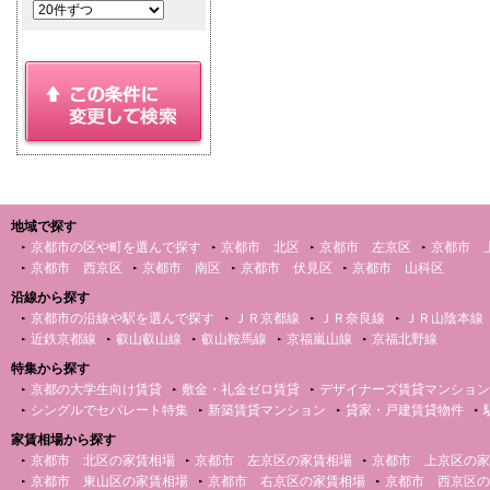
地域で探す
京都市の区や町を選んで探す
京都市 北区
京都市 左京区
京都市 
京都市 西京区
京都市 南区
京都市 伏見区
京都市 山科区
沿線から探す
京都市の沿線や駅を選んで探す
ＪＲ京都線
ＪＲ奈良線
ＪＲ山陰本線
近鉄京都線
叡山叡山線
叡山鞍馬線
京福嵐山線
京福北野線
特集から探す
京都の大学生向け賃貸
敷金・礼金ゼロ賃貸
デザイナーズ賃貸マンション
シングルでセパレート特集
新築賃貸マンション
貸家・戸建賃貸物件
家賃相場から探す
京都市 北区の家賃相場
京都市 左京区の家賃相場
京都市 上京区の家
京都市 東山区の家賃相場
京都市 右京区の家賃相場
京都市 西京区の