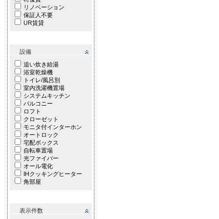
リノベーション
保証人不要
UR賃貸
設備
追い炊き給湯
浴室乾燥機
トイレ/風呂別
室内洗濯機置場
システムキッチン
バルコニー
ロフト
クローゼット
モニタ付インターホン
オートロック
宅配ボックス
自転車置場
光ファイバー
オール電化
IHクッキングヒーター
角部屋
表示件数