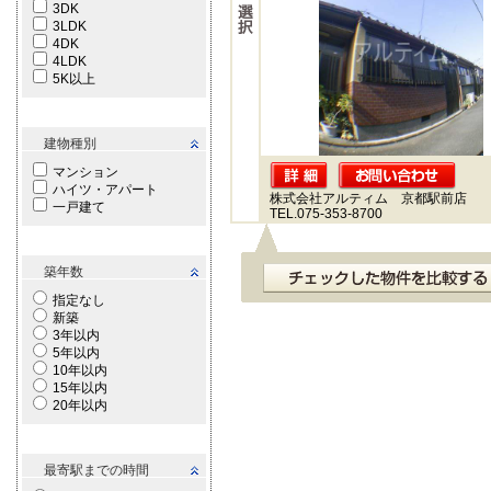
3DK
3LDK
4DK
4LDK
5K以上
建物種別
マンション
ハイツ・アパート
株式会社アルティム 京都駅前店
一戸建て
TEL.075-353-8700
築年数
指定なし
新築
3年以内
5年以内
10年以内
15年以内
20年以内
最寄駅までの時間