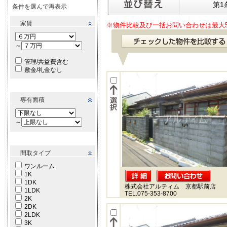
第1
条件を選んで再表示
家賃
※物件比較及び一括お問い合わせは最大
～
管理/共益費含む
敷金/礼金なし
専有面積
～
間取タイプ
ワンルーム
1K
1DK
株式会社アルティム 京都駅前店
1LDK
TEL.075-353-8700
2K
2DK
2LDK
3K