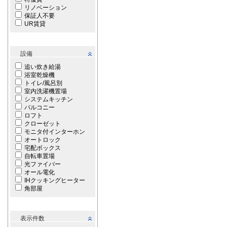
リノベーション
保証人不要
UR賃貸
設備
追い炊き給湯
浴室乾燥機
トイレ/風呂別
室内洗濯機置場
システムキッチン
バルコニー
ロフト
クローゼット
モニタ付インターホン
オートロック
宅配ボックス
自転車置場
光ファイバー
オール電化
IHクッキングヒーター
角部屋
表示件数