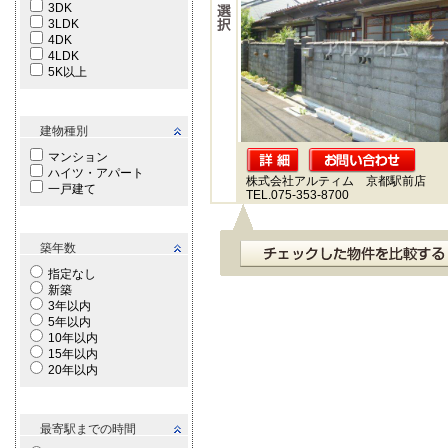
3DK
3LDK
4DK
4LDK
5K以上
建物種別
マンション
ハイツ・アパート
株式会社アルティム 京都駅前店
一戸建て
TEL.075-353-8700
築年数
指定なし
新築
3年以内
5年以内
10年以内
15年以内
20年以内
最寄駅までの時間