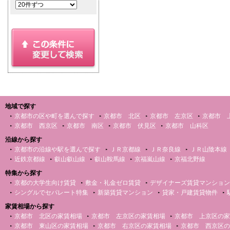
地域で探す
京都市の区や町を選んで探す
京都市 北区
京都市 左京区
京都市 
京都市 西京区
京都市 南区
京都市 伏見区
京都市 山科区
沿線から探す
京都市の沿線や駅を選んで探す
ＪＲ京都線
ＪＲ奈良線
ＪＲ山陰本線
近鉄京都線
叡山叡山線
叡山鞍馬線
京福嵐山線
京福北野線
特集から探す
京都の大学生向け賃貸
敷金・礼金ゼロ賃貸
デザイナーズ賃貸マンション
シングルでセパレート特集
新築賃貸マンション
貸家・戸建賃貸物件
家賃相場から探す
京都市 北区の家賃相場
京都市 左京区の家賃相場
京都市 上京区の家
京都市 東山区の家賃相場
京都市 右京区の家賃相場
京都市 西京区の