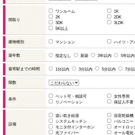
ワンルーム
1K
2K
2DK
間取り
3DK
3LDK
5K以上
建物種別
マンション
ハイツ・ア
築年数
指定なし
新築
3年以内
5年以内
最寄駅までの時間
1分以内
3分以内
5分以内
7分
階数
ペット可・相談可
女性専用
条件
リノベーション
保証人不要
追い炊き給湯
浴室乾燥機
システムキッチン
バルコニー
設備
モニタ付インターホン
オートロッ
光ファイバー
オール電化