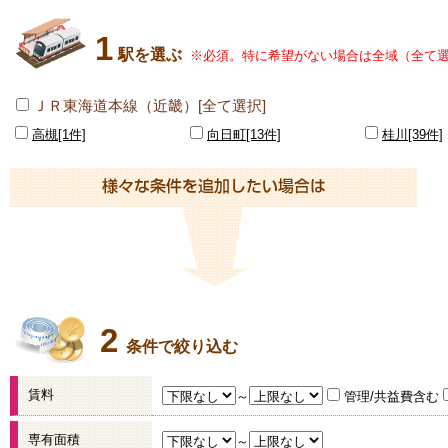
1
駅を選ぶ
※必須。特に希望がない場合は全域（全て
ＪＲ東海道本線（近畿）[全て選択]
高槻[1件]
向日町[13件]
桂川[39件]
2
条件で絞り込む
賃料
～
管理/共益費含む
専有面積
～