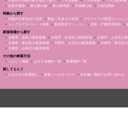
京都市の沿線や駅を選んで探す
ＪＲ京都線
ＪＲ奈良線
ＪＲ山陰本線
近鉄京都線
叡山叡山線
叡山鞍馬線
京福嵐山線
京福北野線
特集から探す
京都の大学生向け賃貸
敷金・礼金ゼロ賃貸
デザイナーズ賃貸マンション
シングルでセパレート特集
新築賃貸マンション
貸家・戸建賃貸物件
家賃相場から探す
京都市 北区の家賃相場
京都市 左京区の家賃相場
京都市 上京区の家
京都市 東山区の家賃相場
京都市 右京区の家賃相場
京都市 西京区の
京都市 山科区の家賃相場
その他の検索方法
くわしく検索
おすすめ物件一覧
新着物件一覧
探してもらう
おまかせお部屋探し
新着メールサービス
各店舗に電話でお問い合わせ