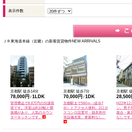
表示件数
ＪＲ東海道本線（近畿）の新着賃貸物件
NEW ARRIVALS
京都
駅 徒歩
14
分
京都
駅 徒歩
7
分
京都
駅 
78,000円
1LDK
70,000円
1DK
28,50
/
/
管理費込で8.8万円の分譲賃
京都駅まで560ｍ（徒歩7
H22年1
貸です。洋室は約10帖と開
分）とアクセス便利。2口ガ
ン。男子
放感があり、人気のカウン
スコンロ設置可・脱衣所付
面台・家
ターキッチンです。
等設備充実。更新料なし。
なしです