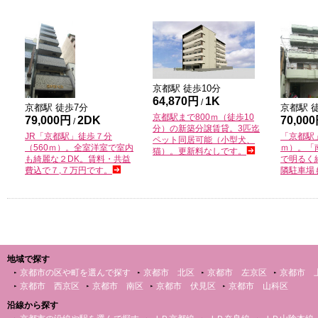
京都
駅 徒歩
10
分
64,870円
1K
/
京都
駅 徒歩
7
分
京都
駅 
京都駅まで800ｍ（徒歩10
79,000円
2DK
70,00
/
分）の新築分譲賃貸。3匹迄
JR「京都駅」徒歩７分
「京都駅
ペット同居可能（小型犬、
（560ｍ）。全室洋室で室内
ｍ）。「
猫）。更新料なしです。
も綺麗な２DK。賃料・共益
で明るく
費込で７,７万円です。
隣駐車場
地域で探す
京都市の区や町を選んで探す
京都市 北区
京都市 左京区
京都市 
京都市 西京区
京都市 南区
京都市 伏見区
京都市 山科区
沿線から探す