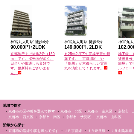
神宮丸太町
駅 徒歩
4
分
神宮丸太町
駅 徒歩
6
分
神宮丸太
90,000円
2LDK
149,000円
2LDK
102,0
/
/
京都御所まで徒歩2分（150
Ｈ25年2月下旬完成予定の新
地下鉄「
ｍ）です。採光面が多く、
築です。「京都御所」や
徒歩５分
日当りや風通しも良好で
「鴨川」が京都らしい雰囲
部屋」で
す。更新料もございませ
気を演出してくれます。
ルフロー
ん。
地域で探す
京都市の区や町を選んで探す
京都市 北区
京都市 左京区
京都市 
京都市 西京区
京都市 南区
京都市 伏見区
京都市 山科区
沿線から探す
京都市の沿線や駅を選んで探す
ＪＲ京都線
ＪＲ奈良線
ＪＲ山陰本線