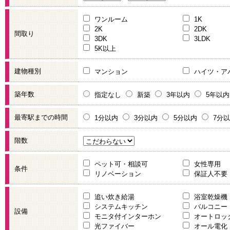
ワンルーム
1K
2K
2DK
間取り
3DK
3LDK
5K以上
建物種別
マンション
ハイツ・ア
築年数
指定なし
新築
3年以内
5年以内
最寄駅までの時間
1分以内
3分以内
5分以内
7分
階数
ペット可・相談可
女性専用
条件
リノベーション
保証人不要
追い炊き給湯
浴室乾燥機
システムキッチン
バルコニー
設備
モニタ付インターホン
オートロッ
光ファイバー
オール電化