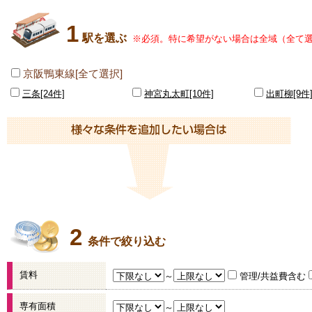
1
駅を選ぶ
※必須。特に希望がない場合は全域（全て
京阪鴨東線[全て選択]
三条[24件]
神宮丸太町[10件]
出町柳[9件
2
条件で絞り込む
賃料
～
管理/共益費含む
専有面積
～