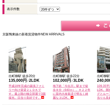
表示件数
京阪鴨東線の新着賃貸物件
NEW ARRIVALS
出町柳
駅 徒歩
20
分
出町柳
駅 徒歩
22
分
出町柳
駅
135,000円
2LDK
102,000円
3LDK
240,0
/
/
平成18年完成の築浅ファミ
地下鉄「今出川」駅まで徒
109.3
リー向け賃貸２ＬＤＫで
歩８分（640ｍ）。Ｈ２２年
LDK。
す。最上階の独立部屋で3面
に室内大改装済で明るく綺
グとルー
採光。日当り良好です。
麗な３LDK。
当りも良