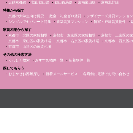
近鉄京都線
叡山叡山線
叡山鞍馬線
京福嵐山線
京福北野線
特集から探す
京都の大学生向け賃貸
敷金・礼金ゼロ賃貸
デザイナーズ賃貸マンション
シングルでセパレート特集
新築賃貸マンション
貸家・戸建賃貸物件
家賃相場から探す
京都市 北区の家賃相場
京都市 左京区の家賃相場
京都市 上京区の家
京都市 東山区の家賃相場
京都市 右京区の家賃相場
京都市 西京区の
京都市 山科区の家賃相場
その他の検索方法
くわしく検索
おすすめ物件一覧
新着物件一覧
探してもらう
おまかせお部屋探し
新着メールサービス
各店舗に電話でお問い合わせ