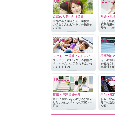
UNIVERSITY
ZERO
京都の大学生向け賃貸
敷金・礼
京都の各大学名から、学校周辺
何かと出費
の学生さんにピッタリの物件を
初期費用を
ご紹介。
敷金・礼金
FAMILY
PARK
ファミリー賃貸マンション
駐車場付
ファミリーにピッタリの物件で
毎日の通勤
す！ルームシェアをお考えの方
を使用され
にもおすすめ!
車場付きが
HOUSE
STATI
貸家・戸建賃貸物件
駅前・駅
周囲に気兼ねなくのびのび暮ら
駅近・駅か
したい方におすすめの貸家・一
毎日の通勤
戸建て！
快適！