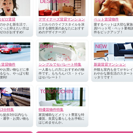
DESIGNERS
PET
金ゼロ賃貸
デザイナーズ賃貸マンション
ペット賃貸物件
のかさむ新生活で、
こだわりのライフスタイルを演
愛するペットは大切な家族
ぐっと抑えたい方は
出する個性派のあなたにおすす
員!ペット可・ペット要相
ゼロがおすすめ!
めのデザイナーズ!
件をピックアップ！
ING
BATH
NEW
き賃貸物件
シングルでセパレート特集
新築賃貸マンション
やお買い物などに車
一人暮らしの方におすすめの物
外観も室内も全てがキレイ
るなら、やっぱり駐
件です。もちろんバス・トイレ
わやかな新生活のスタート
便利!
はセパレート！
ッタリです！
ON
TOKUYUCHIN
近3分特集
特優賃物件特集
ら徒歩3分以内なら
家賃補助などメリット豊富な特
・通学・お買い物も
優賃。良質な暮らしをお手軽に
はじめませんか。