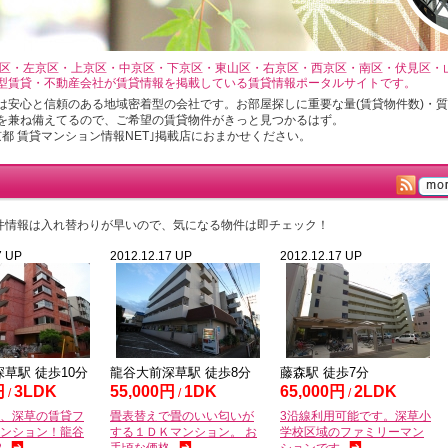
（北区・左京区・上京区・中京区・下京区・東山区・右京区・西京区・南区・伏見区・
型賃貸・不動産会社が賃貸情報を掲載している賃貸情報ポータルサイトです。
安心と信頼のある地域密着型の会社です。お部屋探しに重要な量(賃貸物件数)・質
)を兼ね備えてるので、ご希望の賃貸物件がきっと見つかるはず。
都 賃貸マンション情報NET｣掲載店におまかせください。
件情報は入れ替わりが早いので、気になる物件は即チェック！