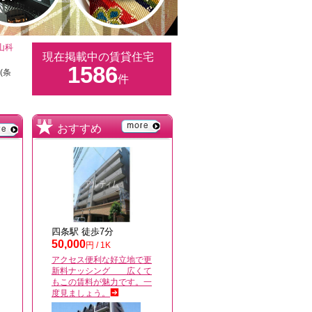
山科
現在掲載中の賃貸住宅
1586
(条
件
おすすめ
四条駅 徒歩7分
50,000
円 / 1K
アクセス便利な好立地で更
新料ナッシング 広くて
もこの賃料が魅力です。一
度見ましょう。