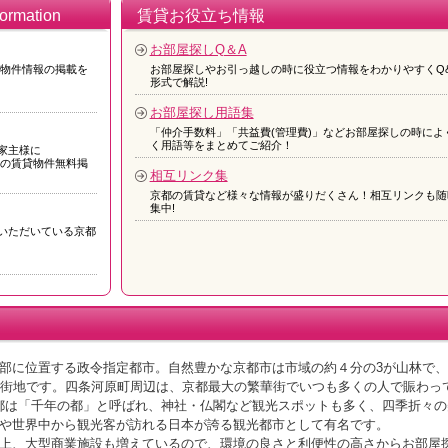
mation
賃貸お役立ち情報
お部屋探しQ＆A
に物件情報の掲載を
お部屋探しやお引っ越しの時に役立つ情報をわかりやすくQ&
形式で解説!
お部屋探し用語集
「仲介手数料」「共益費(管理費)」などお部屋探しの時によ
く用語等をまとめてご紹介！
家主様に
への賃貸物件無料掲
相互リンク集
京都の賃貸など様々な情報が盛りだくさん！相互リンクも随
集中!
いただいている京都
部に位置する政令指定都市。自然豊かな京都市は市域の約４分の3が山林で
市街地です。四条河原町周辺は、京都最大の繁華街でいつも多くの人で賑わっ
る京都は「千年の都」と呼ばれ、神社・仏閣など観光スポットも多く、四季折々の
や世界中から観光客が訪れる日本が誇る観光都市として有名です。
上、大型商業施設も増えているので、環境の良さと利便性の高さからお部屋