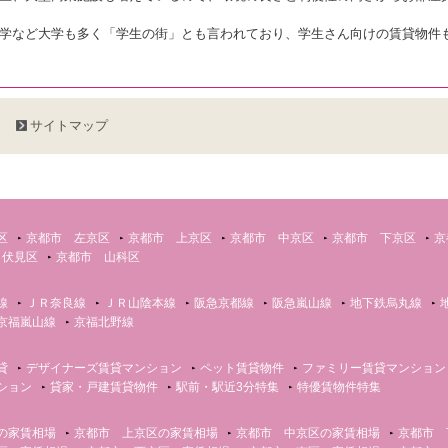
学など大学も多く「学生の街」とも言われており、学生さん向けの賃貸物件
サイトマップ
区
京都市 左京区
京都市 上京区
京都市 中京区
京都市 下京区
京
 伏見区
京都市 山科区
線
ＪＲ奈良線
ＪＲ山陰本線
阪急京都線
阪急嵐山線
地下鉄烏丸線
京福嵐山線
京福北野線
貸
デザイナーズ賃貸マンション
ペット賃貸物件
ファミリー賃貸マンション
ション
貸家・戸建賃貸物件
駅前・駅近3分特集
特優賃物件特集
の家賃相場
京都市 上京区の家賃相場
京都市 中京区の家賃相場
京都市 