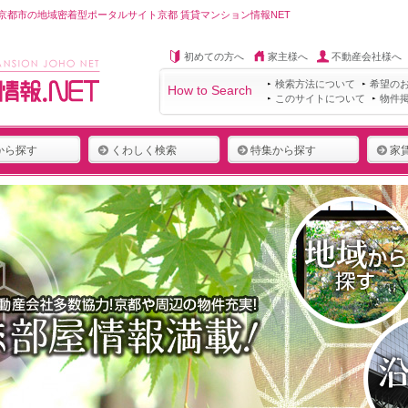
都市の地域密着型ポータルサイト京都 賃貸マンション情報NET
初めての方へ
家主様へ
不動産会社様へ
検索方法について
希望の
How to Search
このサイトについて
物件
から探す
くわしく検索
特集から探す
家