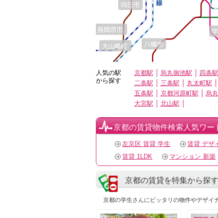
人気の駅
京都駅
烏丸御池駅
四条
から探す
二条駅
三条駅
丸太町駅
五条駅
京都河原町駅
烏
大宮駅
北山駅
京都の賃貸物件検索人気ワー
左京区 賃貸 学生
賃貸 デザ
賃貸 1LDK
マンション 新築
京都の賃貸を特集から探
京都の学生さんにピッタリの物件やデザイ