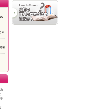
A
く聞
時募
、あ
て
美
探