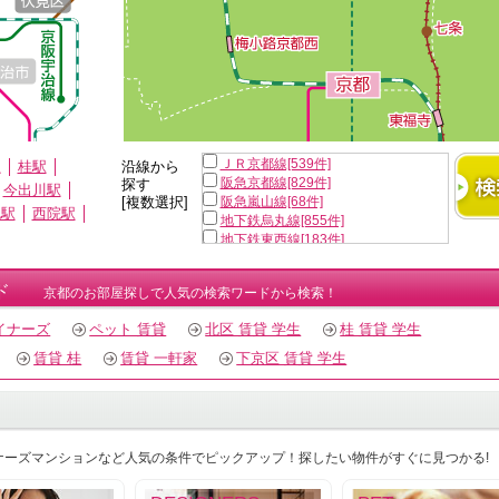
ＪＲ京都線[539件]
駅
桂駅
沿線から
阪急京都線[829件]
探す
今出川駅
[複数選択]
阪急嵐山線[68件]
丸駅
西院駅
地下鉄烏丸線[855件]
地下鉄東西線[183件]
京阪鴨東線[43件]
近鉄京都線[199件]
ド
京都のお部屋探しで人気の検索ワードから検索！
叡山叡山線[5件]
京福嵐山線[69件]
イナーズ
ペット 賃貸
北区 賃貸 学生
桂 賃貸 学生
京福北野線[3件]
賃貸 桂
賃貸 一軒家
下京区 賃貸 学生
す
ナーズマンションなど人気の条件でピックアップ！探したい物件がすぐに見つかる!