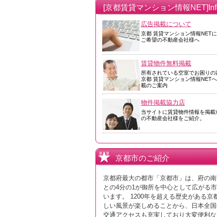
[京都賃貸マンション情報NET]Infor
広告掲載について
京都 賃貸マンション情報NET
ご希望の不動産会社様へ
賃貸物件無料掲載
所有されている空室でお困りの
京都 賃貸マンション情報NET
載のご案内
物件掲載協力店
当サイトに賃貸物件情報を掲載
の不動産会社様をご紹介。
京都市のご紹介
京都府最大の都市「京都市」は、府の南
との4分の1が御所を中心として広がる
います。 1200年を超える歴史があ
しい風景が楽しめることから、日本全国
交通アクセスも充実しており大変便利な