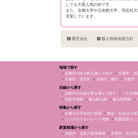
しでも大変人気の街です。
また、京都大学や立命館大学、同志社大
充実しています。
運営会社
個人情報保護方針
地域で探す
京都市の区や町を選んで探す
京都市 北
京都市 西京区
京都市 南区
京都市
沿線から探す
京都市の沿線や駅を選んで探す
ＪＲ京都
近鉄京都線
叡山叡山線
叡山鞍馬線
特集から探す
京都の大学生向け賃貸
敷金・礼金ゼロ賃
シングルでセパレート特集
新築賃貸マン
家賃相場から探す
京都市 北区の家賃相場
京都市 左京区