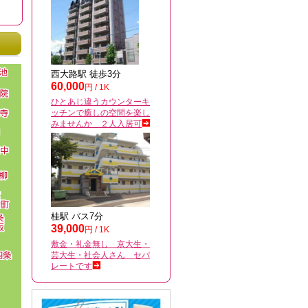
西大路駅 徒歩3分
60,000
円 / 1K
ひとあじ違うカウンターキ
ッチンで癒しの空間を楽し
みませんか ２人入居可
桂駅 バス7分
39,000
円 / 1K
敷金・礼金無し 京大生・
芸大生・社会人さん セパ
レートです