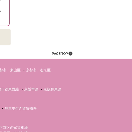
も
都市 東山区
京都市 右京区
地下鉄東西線
京阪本線
京阪鴨東線
駐車場付き賃貸物件
下京区の家賃相場