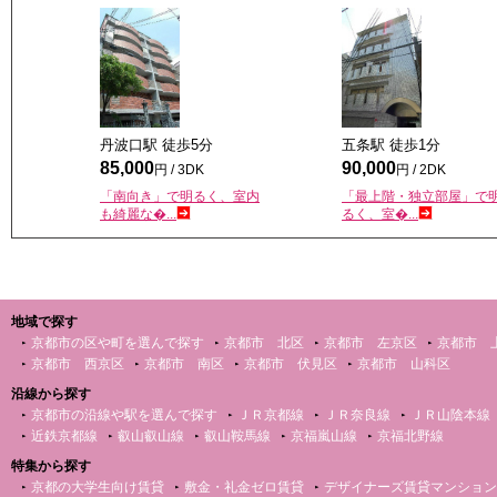
丹波口駅 徒歩
5
分
五条駅 徒歩
1
分
85,000
90,000
円 / 3DK
円 / 2DK
「南向き」で明るく、室内
「最上階・独立部屋」で
も綺麗な�...
るく、室�...
地域で探す
京都市の区や町を選んで探す
京都市 北区
京都市 左京区
京都市 
京都市 西京区
京都市 南区
京都市 伏見区
京都市 山科区
沿線から探す
京都市の沿線や駅を選んで探す
ＪＲ京都線
ＪＲ奈良線
ＪＲ山陰本線
近鉄京都線
叡山叡山線
叡山鞍馬線
京福嵐山線
京福北野線
特集から探す
京都の大学生向け賃貸
敷金・礼金ゼロ賃貸
デザイナーズ賃貸マンション