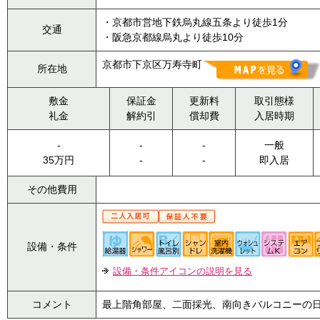
・京都市営地下鉄烏丸線五条より徒歩1分
交通
・阪急京都線烏丸より徒歩10分
京都市下京区万寿寺町
所在地
敷金
保証金
更新料
取引態様
礼金
解約引
償却費
入居時期
-
-
-
一般
35万円
-
-
即入居
その他費用
設備・条件
設備・条件アイコンの説明を見る
コメント
最上階角部屋、二面採光、南向きバルコニーの