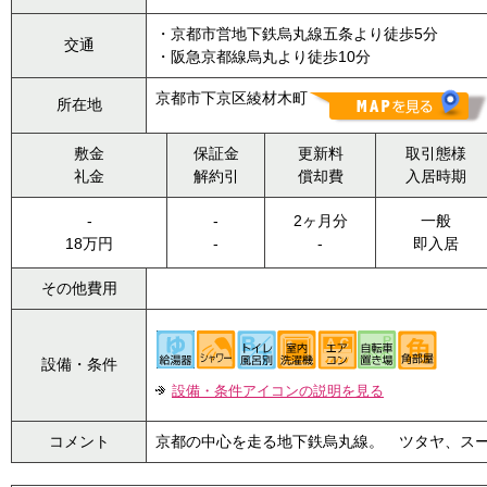
・京都市営地下鉄烏丸線五条より徒歩5分
交通
・阪急京都線烏丸より徒歩10分
京都市下京区綾材木町
所在地
敷金
保証金
更新料
取引態様
礼金
解約引
償却費
入居時期
-
-
2ヶ月分
一般
18万円
-
-
即入居
その他費用
設備・条件
設備・条件アイコンの説明を見る
コメント
京都の中心を走る地下鉄烏丸線。 ツタヤ、ス