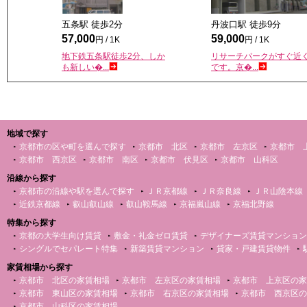
五条駅 徒歩
2
分
丹波口駅 徒歩
9
分
57,000
59,000
円 / 1K
円 / 1K
地下鉄五条駅徒歩2分、しか
リサーチパークがすぐ近
も新しい�...
です。京�...
地域で探す
京都市の区や町を選んで探す
京都市 北区
京都市 左京区
京都市 
京都市 西京区
京都市 南区
京都市 伏見区
京都市 山科区
沿線から探す
京都市の沿線や駅を選んで探す
ＪＲ京都線
ＪＲ奈良線
ＪＲ山陰本線
近鉄京都線
叡山叡山線
叡山鞍馬線
京福嵐山線
京福北野線
特集から探す
京都の大学生向け賃貸
敷金・礼金ゼロ賃貸
デザイナーズ賃貸マンション
シングルでセパレート特集
新築賃貸マンション
貸家・戸建賃貸物件
家賃相場から探す
京都市 北区の家賃相場
京都市 左京区の家賃相場
京都市 上京区の家
京都市 東山区の家賃相場
京都市 右京区の家賃相場
京都市 西京区の
京都市 山科区の家賃相場