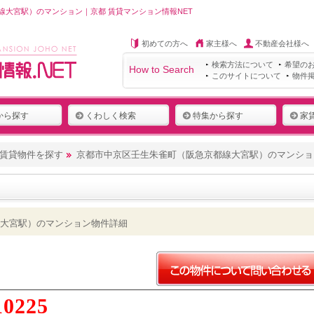
大宮駅）のマンション｜京都 賃貸マンション情報NET
初めての方へ
家主様へ
不動産会社様へ
検索方法について
希望の
How to Search
このサイトについて
物件
から探す
くわしく検索
特集から探す
家
賃貸物件を探す
京都市中京区壬生朱雀町（阪急京都線大宮駅）のマンショ
大宮駅）のマンション物件詳細
10225