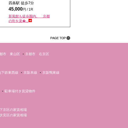
四条駅 徒歩
7
分
45,000
円 / 1R
新風館も徒歩圏内。 京都
の街を楽�...
都市 東山区
京都市 右京区
地下鉄東西線
京阪本線
京阪鴨東線
駐車場付き賃貸物件
下京区の家賃相場
伏見区の家賃相場