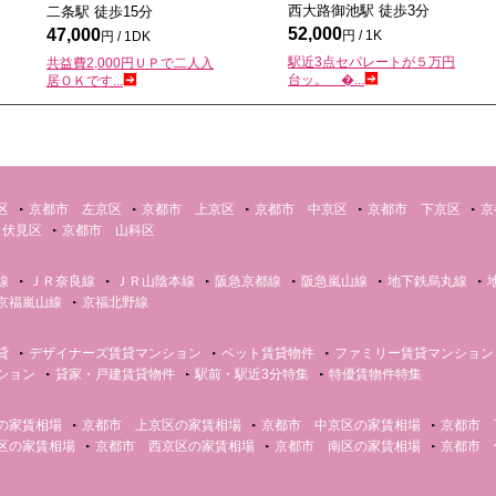
西大路御池駅 徒歩
3
分
二条駅 徒歩
15
分
52,000
47,000
円 / 1K
円 / 1DK
駅近3点セパレートが５万円
共益費2,000円ＵＰで二人入
台ッ。 �...
居ＯＫです...
区
京都市 左京区
京都市 上京区
京都市 中京区
京都市 下京区
京
 伏見区
京都市 山科区
線
ＪＲ奈良線
ＪＲ山陰本線
阪急京都線
阪急嵐山線
地下鉄烏丸線
京福嵐山線
京福北野線
貸
デザイナーズ賃貸マンション
ペット賃貸物件
ファミリー賃貸マンション
ション
貸家・戸建賃貸物件
駅前・駅近3分特集
特優賃物件特集
の家賃相場
京都市 上京区の家賃相場
京都市 中京区の家賃相場
京都市 
区の家賃相場
京都市 西京区の家賃相場
京都市 南区の家賃相場
京都市 