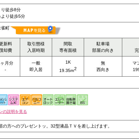
り徒歩8分
より徒歩5分
朱雀町
更新料
取引態様
間取
駐車場
償却費
入居時期
専有面積
部屋の向き
完
1K
1ヶ月分
一般
無
マ
2
-
即入居
西向き
19
19.35m
ンの説明を見る
に入居の方へのプレゼントッ。32型液晶ＴＶを差し上げます。