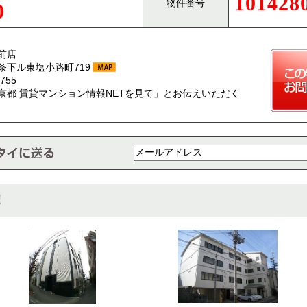
101428
物件番号
0
前店
条下ル東塩小路町719
755
京都 賃貸マンション情報NETを見て」とお伝えいただく