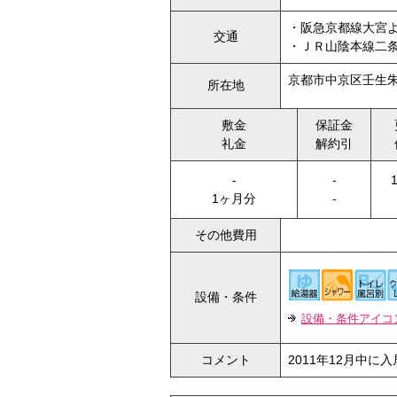
・阪急京都線大宮よ
交通
・ＪＲ山陰本線二条
京都市中京区壬生
所在地
敷金
保証金
礼金
解約引
-
-
1ヶ月分
-
その他費用
設備・条件
設備・条件アイコ
コメント
2011年12月中