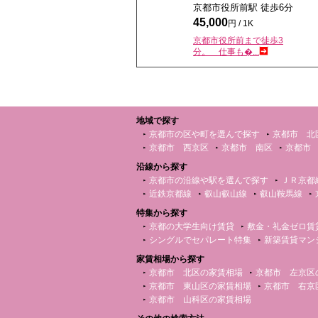
京都市役所前駅 徒歩
6
分
45,000
円 / 1K
京都市役所前まで徒歩3
分。 仕事も�...
地域で探す
京都市の区や町を選んで探す
京都市 北
京都市 西京区
京都市 南区
京都市
沿線から探す
京都市の沿線や駅を選んで探す
ＪＲ京都
近鉄京都線
叡山叡山線
叡山鞍馬線
特集から探す
京都の大学生向け賃貸
敷金・礼金ゼロ賃
シングルでセパレート特集
新築賃貸マン
家賃相場から探す
京都市 北区の家賃相場
京都市 左京区
京都市 東山区の家賃相場
京都市 右京
京都市 山科区の家賃相場