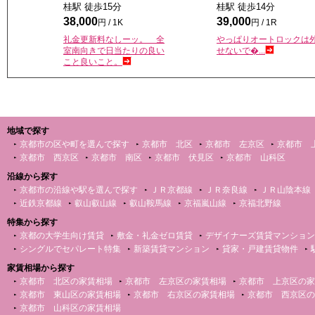
桂駅 徒歩
15
分
桂駅 徒歩
14
分
38,000
39,000
円 / 1K
円 / 1R
礼金更新料なしーッ。 全
やっぱりオートロックは
室南向きで日当たりの良い
せないで�...
こと良いこと。
地域で探す
京都市の区や町を選んで探す
京都市 北区
京都市 左京区
京都市 
京都市 西京区
京都市 南区
京都市 伏見区
京都市 山科区
沿線から探す
京都市の沿線や駅を選んで探す
ＪＲ京都線
ＪＲ奈良線
ＪＲ山陰本線
近鉄京都線
叡山叡山線
叡山鞍馬線
京福嵐山線
京福北野線
特集から探す
京都の大学生向け賃貸
敷金・礼金ゼロ賃貸
デザイナーズ賃貸マンション
シングルでセパレート特集
新築賃貸マンション
貸家・戸建賃貸物件
家賃相場から探す
京都市 北区の家賃相場
京都市 左京区の家賃相場
京都市 上京区の家
京都市 東山区の家賃相場
京都市 右京区の家賃相場
京都市 西京区の
京都市 山科区の家賃相場