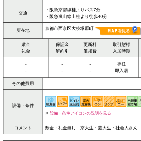
・阪急京都線桂よりバス7分
交通
・阪急嵐山線上桂より徒歩40分
京都市西京区大枝塚原町
所在地
敷金
保証金
更新料
取引態様
礼金
解約引
償却費
入居時期
-
-
-
専任
-
-
-
即入居
その他費用
設備・条件
設備・条件アイコンの説明を見る
コメント
敷金・礼金無し 京大生・芸大生・社会人さん