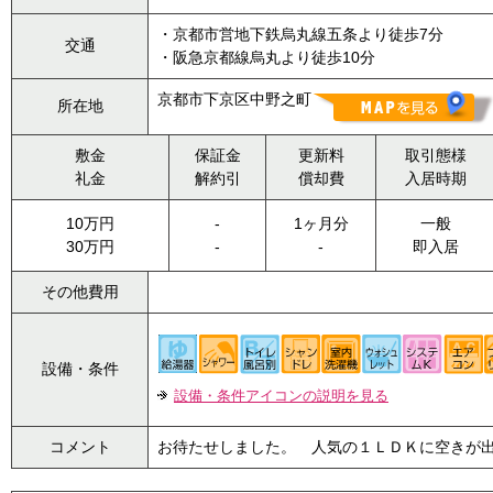
・京都市営地下鉄烏丸線五条より徒歩7分
交通
・阪急京都線烏丸より徒歩10分
京都市下京区中野之町
所在地
敷金
保証金
更新料
取引態様
礼金
解約引
償却費
入居時期
10万円
-
1ヶ月分
一般
30万円
-
-
即入居
その他費用
設備・条件
設備・条件アイコンの説明を見る
コメント
お待たせしました。 人気の１ＬＤＫに空きが