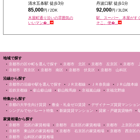
清水五条駅 徒歩
3
分
丹波口駅 徒歩
1
分
85,000
92,000
円 / 2DK
円 / 3LDK
木屋町通り沿いの雰囲気の
駅、スーパー、本屋がす
いいマン�...
そこ、便�...
地域で探す
京都市の区や町を選んで探す
京都市 北区
京都市 左京区
京都市 
京都市 西京区
京都市 南区
京都市 伏見区
京都市 山科区
沿線から探す
京都市の沿線や駅を選んで探す
ＪＲ京都線
ＪＲ奈良線
ＪＲ山陰本線
近鉄京都線
叡山叡山線
叡山鞍馬線
京福嵐山線
京福北野線
特集から探す
京都の大学生向け賃貸
敷金・礼金ゼロ賃貸
デザイナーズ賃貸マンション
シングルでセパレート特集
新築賃貸マンション
貸家・戸建賃貸物件
家賃相場から探す
京都市 北区の家賃相場
京都市 左京区の家賃相場
京都市 上京区の家
京都市 東山区の家賃相場
京都市 右京区の家賃相場
京都市 西京区の
京都市 山科区の家賃相場