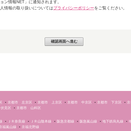
ョン情報NET」に通知されます。
個人情報の取り扱いについては
プライバシーポリシー
をご覧ください。
区
京都市 左京区
京都市 上京区
京都市 中京区
京都市 下京区
京
 伏見区
京都市 山科区
線
ＪＲ奈良線
ＪＲ山陰本線
阪急京都線
阪急嵐山線
地下鉄烏丸線
京福嵐山線
京福北野線