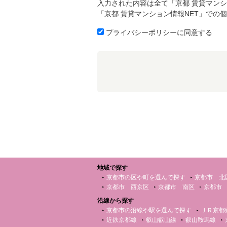
入力された内容は全て「京都 賃貸マンシ
「京都 賃貸マンション情報NET」での
プライバシーポリシーに同意する
地域で探す
京都市の区や町を選んで探す
京都市 北
京都市 西京区
京都市 南区
京都市
沿線から探す
京都市の沿線や駅を選んで探す
ＪＲ京都
近鉄京都線
叡山叡山線
叡山鞍馬線