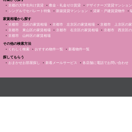
京都の大学生向け賃貸
敷金・礼金ゼロ賃貸
デザイナーズ賃貸マンション
シングルでセパレート特集
新築賃貸マンション
貸家・戸建賃貸物件
家賃相場から探す
京都市 北区の家賃相場
京都市 左京区の家賃相場
京都市 上京区の家
京都市 東山区の家賃相場
京都市 右京区の家賃相場
京都市 西京区の
京都市 山科区の家賃相場
その他の検索方法
くわしく検索
おすすめ物件一覧
新着物件一覧
探してもらう
おまかせお部屋探し
新着メールサービス
各店舗に電話でお問い合わせ