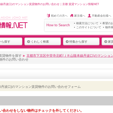
線丹波口)のマンション賃貸物件のお問い合わせ｜京都 賃貸マンション情報NET
初めての方へ
家主様へ
不動産会社様へ
検索方法について
希望の
How to Search
このサイトについて
物件
から探す
くわしく検索
特集から探す
家
賃貸物件を探す
京都市下京区中堂寺北町(ＪＲ山陰本線丹波口)のマンショ
貸物件のお問い合わせ
線丹波口)のマンション賃貸物件のお問い合わせフォーム
い合わせをしない物件はチェックを外してください。