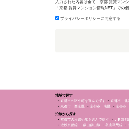
入力された内容は全て「京都 賃貸マンシ
「京都 賃貸マンション情報NET」での
プライバシーポリシーに同意する
地域で探す
京都市の区や町を選んで探す
京都市 北
京都市 西京区
京都市 南区
京都市
沿線から探す
京都市の沿線や駅を選んで探す
ＪＲ京都
近鉄京都線
叡山叡山線
叡山鞍馬線