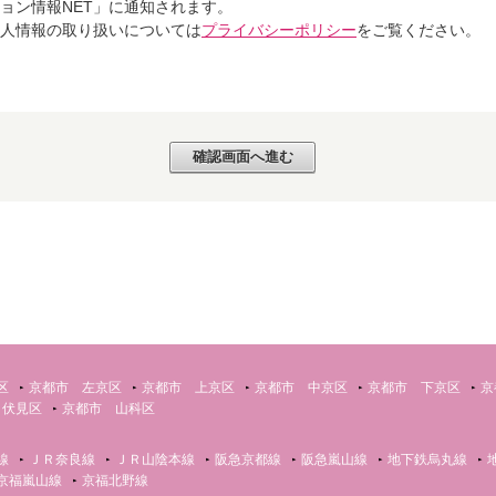
ョン情報NET」に通知されます。
個人情報の取り扱いについては
プライバシーポリシー
をご覧ください。
区
京都市 左京区
京都市 上京区
京都市 中京区
京都市 下京区
京
 伏見区
京都市 山科区
線
ＪＲ奈良線
ＪＲ山陰本線
阪急京都線
阪急嵐山線
地下鉄烏丸線
京福嵐山線
京福北野線