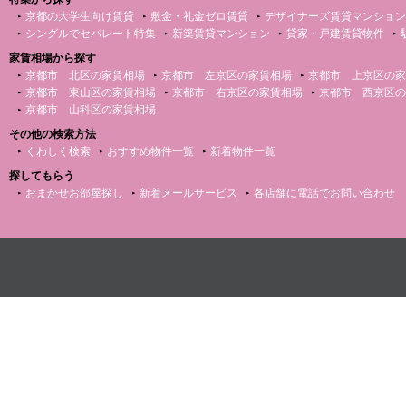
京都の大学生向け賃貸
敷金・礼金ゼロ賃貸
デザイナーズ賃貸マンション
シングルでセパレート特集
新築賃貸マンション
貸家・戸建賃貸物件
家賃相場から探す
京都市 北区の家賃相場
京都市 左京区の家賃相場
京都市 上京区の家
京都市 東山区の家賃相場
京都市 右京区の家賃相場
京都市 西京区の
京都市 山科区の家賃相場
その他の検索方法
くわしく検索
おすすめ物件一覧
新着物件一覧
探してもらう
おまかせお部屋探し
新着メールサービス
各店舗に電話でお問い合わせ