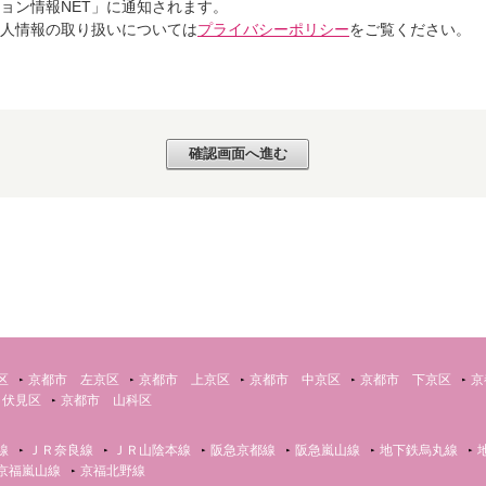
ョン情報NET」に通知されます。
個人情報の取り扱いについては
プライバシーポリシー
をご覧ください。
区
京都市 左京区
京都市 上京区
京都市 中京区
京都市 下京区
京
 伏見区
京都市 山科区
線
ＪＲ奈良線
ＪＲ山陰本線
阪急京都線
阪急嵐山線
地下鉄烏丸線
京福嵐山線
京福北野線