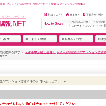
院)のマンション賃貸物件のお問い合わせ｜京都 賃貸マンション情報NET
初めての方へ
家主様へ
不動産会社様へ
検索方法について
希望の
How to Search
このサイトについて
物件
から探す
くわしく検索
特集から探す
家
賃貸物件を探す
京都市中京区壬生森町(阪急京都線西院)のマンション賃貸
合わせ
院)のマンション賃貸物件のお問い合わせフォーム
い合わせをしない物件はチェックを外してください。