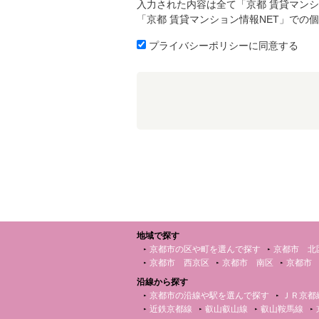
入力された内容は全て「京都 賃貸マンシ
「京都 賃貸マンション情報NET」での
プライバシーポリシーに同意する
地域で探す
京都市の区や町を選んで探す
京都市 北
京都市 西京区
京都市 南区
京都市
沿線から探す
京都市の沿線や駅を選んで探す
ＪＲ京都
近鉄京都線
叡山叡山線
叡山鞍馬線