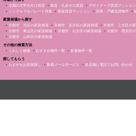
京都の大学生向け賃貸
敷金・礼金ゼロ賃貸
デザイナーズ賃貸マンション
シングルでセパレート特集
新築賃貸マンション
貸家・戸建賃貸物件
家賃相場から探す
京都市 北区の家賃相場
京都市 左京区の家賃相場
京都市 上京区の家
京都市 東山区の家賃相場
京都市 右京区の家賃相場
京都市 西京区の
京都市 山科区の家賃相場
その他の検索方法
くわしく検索
おすすめ物件一覧
新着物件一覧
探してもらう
おまかせお部屋探し
新着メールサービス
各店舗に電話でお問い合わせ