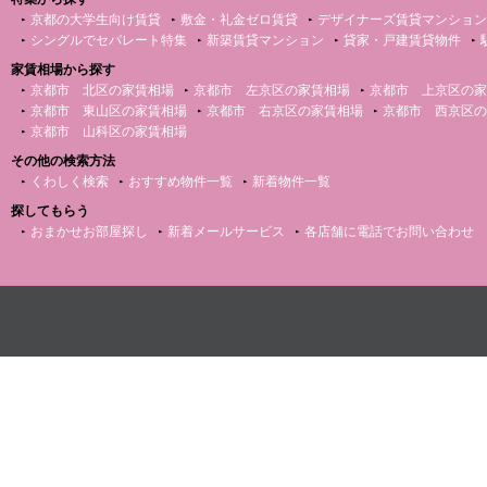
京都の大学生向け賃貸
敷金・礼金ゼロ賃貸
デザイナーズ賃貸マンション
シングルでセパレート特集
新築賃貸マンション
貸家・戸建賃貸物件
家賃相場から探す
京都市 北区の家賃相場
京都市 左京区の家賃相場
京都市 上京区の家
京都市 東山区の家賃相場
京都市 右京区の家賃相場
京都市 西京区の
京都市 山科区の家賃相場
その他の検索方法
くわしく検索
おすすめ物件一覧
新着物件一覧
探してもらう
おまかせお部屋探し
新着メールサービス
各店舗に電話でお問い合わせ