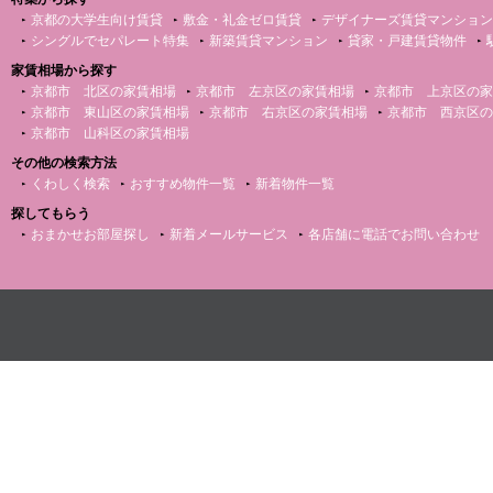
京都の大学生向け賃貸
敷金・礼金ゼロ賃貸
デザイナーズ賃貸マンション
シングルでセパレート特集
新築賃貸マンション
貸家・戸建賃貸物件
家賃相場から探す
京都市 北区の家賃相場
京都市 左京区の家賃相場
京都市 上京区の家
京都市 東山区の家賃相場
京都市 右京区の家賃相場
京都市 西京区の
京都市 山科区の家賃相場
その他の検索方法
くわしく検索
おすすめ物件一覧
新着物件一覧
探してもらう
おまかせお部屋探し
新着メールサービス
各店舗に電話でお問い合わせ