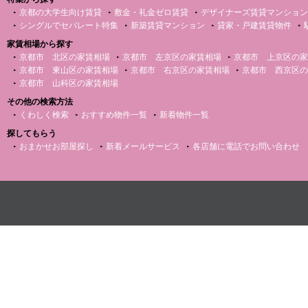
京都の大学生向け賃貸
敷金・礼金ゼロ賃貸
デザイナーズ賃貸マンション
シングルでセパレート特集
新築賃貸マンション
貸家・戸建賃貸物件
家賃相場から探す
京都市 北区の家賃相場
京都市 左京区の家賃相場
京都市 上京区の家
京都市 東山区の家賃相場
京都市 右京区の家賃相場
京都市 西京区の
京都市 山科区の家賃相場
その他の検索方法
くわしく検索
おすすめ物件一覧
新着物件一覧
探してもらう
おまかせお部屋探し
新着メールサービス
各店舗に電話でお問い合わせ