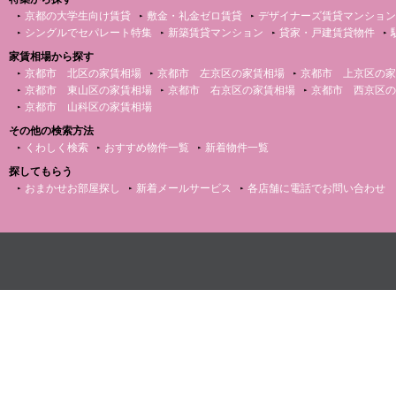
京都の大学生向け賃貸
敷金・礼金ゼロ賃貸
デザイナーズ賃貸マンション
シングルでセパレート特集
新築賃貸マンション
貸家・戸建賃貸物件
家賃相場から探す
京都市 北区の家賃相場
京都市 左京区の家賃相場
京都市 上京区の家
京都市 東山区の家賃相場
京都市 右京区の家賃相場
京都市 西京区の
京都市 山科区の家賃相場
その他の検索方法
くわしく検索
おすすめ物件一覧
新着物件一覧
探してもらう
おまかせお部屋探し
新着メールサービス
各店舗に電話でお問い合わせ