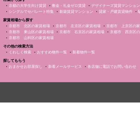
京都の大学生向け賃貸
敷金・礼金ゼロ賃貸
デザイナーズ賃貸マンション
シングルでセパレート特集
新築賃貸マンション
貸家・戸建賃貸物件
家賃相場から探す
京都市 北区の家賃相場
京都市 左京区の家賃相場
京都市 上京区の家
京都市 東山区の家賃相場
京都市 右京区の家賃相場
京都市 西京区の
京都市 山科区の家賃相場
その他の検索方法
くわしく検索
おすすめ物件一覧
新着物件一覧
探してもらう
おまかせお部屋探し
新着メールサービス
各店舗に電話でお問い合わせ