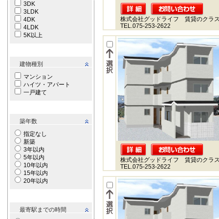
3DK
3LDK
株式会社グッドライフ 賃貸のクラ
4DK
TEL.075-253-2622
4LDK
5K以上
建物種別
マンション
ハイツ・アパート
一戸建て
築年数
指定なし
新築
3年以内
5年以内
株式会社グッドライフ 賃貸のクラ
10年以内
TEL.075-253-2622
15年以内
20年以内
最寄駅までの時間