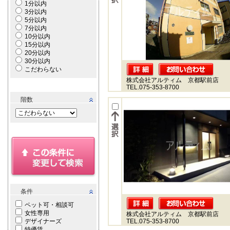
1分以内
3分以内
5分以内
7分以内
10分以内
15分以内
20分以内
30分以内
こだわらない
株式会社アルティム 京都駅前店
TEL.075-353-8700
階数
条件
ペット可・相談可
女性専用
株式会社アルティム 京都駅前店
デザイナーズ
TEL.075-353-8700
特優賃