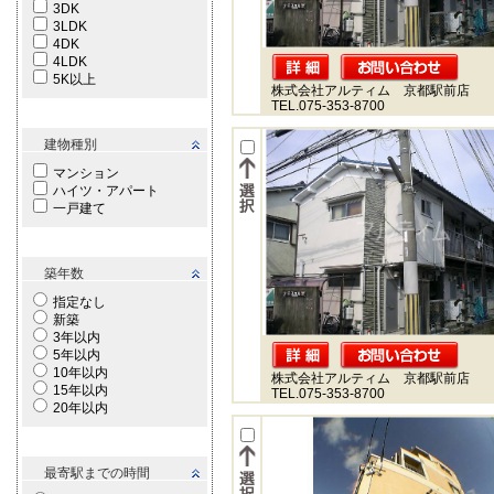
3DK
3LDK
4DK
4LDK
5K以上
株式会社アルティム 京都駅前店
TEL.075-353-8700
建物種別
マンション
ハイツ・アパート
一戸建て
築年数
指定なし
新築
3年以内
5年以内
10年以内
株式会社アルティム 京都駅前店
15年以内
TEL.075-353-8700
20年以内
最寄駅までの時間