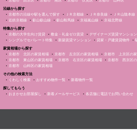
京都市 西京区
京都市 南区
京都市 伏見区
京都市 山科区
沿線から探す
京都市の沿線や駅を選んで探す
ＪＲ京都線
ＪＲ奈良線
ＪＲ山陰本線
近鉄京都線
叡山叡山線
叡山鞍馬線
京福嵐山線
京福北野線
特集から探す
京都の大学生向け賃貸
敷金・礼金ゼロ賃貸
デザイナーズ賃貸マンション
シングルでセパレート特集
新築賃貸マンション
貸家・戸建賃貸物件
家賃相場から探す
京都市 北区の家賃相場
京都市 左京区の家賃相場
京都市 上京区の家
京都市 東山区の家賃相場
京都市 右京区の家賃相場
京都市 西京区の
京都市 山科区の家賃相場
その他の検索方法
くわしく検索
おすすめ物件一覧
新着物件一覧
探してもらう
おまかせお部屋探し
新着メールサービス
各店舗に電話でお問い合わせ