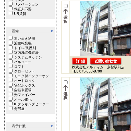
リノベーション
保証人不要
UR賃貸
設備
追い炊き給湯
浴室乾燥機
トイレ/風呂別
室内洗濯機置場
システムキッチン
バルコニー
ロフト
株式会社アルティム 京都駅前店
クローゼット
TEL.075-353-8700
モニタ付インターホン
オートロック
宅配ボックス
自転車置場
光ファイバー
オール電化
IHクッキングヒーター
角部屋
表示件数