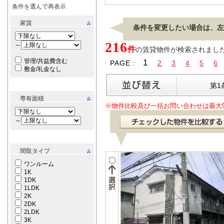
条件を選んで再表示
家賃
条件を変更したい場合は、左
216
～
件
の賃貸物件が検索されました。[
管理/共益費含む
1
PAGE :
2
3
4
5
6
敷金/礼金なし
第1
専有面積
※物件比較及び一括お問い合わせは最大
～
間取タイプ
ワンルーム
1K
1DK
1LDK
2K
2DK
2LDK
3K