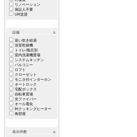
リノベーション
保証人不要
UR賃貸
設備
追い炊き給湯
浴室乾燥機
トイレ/風呂別
室内洗濯機置場
システムキッチン
バルコニー
ロフト
クローゼット
モニタ付インターホン
オートロック
宅配ボックス
自転車置場
光ファイバー
オール電化
IHクッキングヒーター
角部屋
表示件数