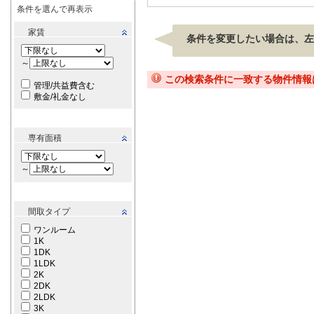
条件を選んで再表示
家賃
条件を変更したい場合は、左
～
この検索条件に一致する物件情報
管理/共益費含む
敷金/礼金なし
専有面積
～
間取タイプ
ワンルーム
1K
1DK
1LDK
2K
2DK
2LDK
3K