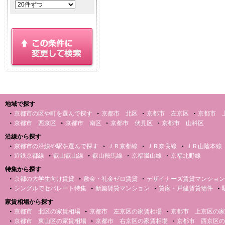
地域で探す
京都市の区や町を選んで探す
京都市 北区
京都市 左京区
京都市 
京都市 西京区
京都市 南区
京都市 伏見区
京都市 山科区
沿線から探す
京都市の沿線や駅を選んで探す
ＪＲ京都線
ＪＲ奈良線
ＪＲ山陰本線
近鉄京都線
叡山叡山線
叡山鞍馬線
京福嵐山線
京福北野線
特集から探す
京都の大学生向け賃貸
敷金・礼金ゼロ賃貸
デザイナーズ賃貸マンション
シングルでセパレート特集
新築賃貸マンション
貸家・戸建賃貸物件
家賃相場から探す
京都市 北区の家賃相場
京都市 左京区の家賃相場
京都市 上京区の家
京都市 東山区の家賃相場
京都市 右京区の家賃相場
京都市 西京区の