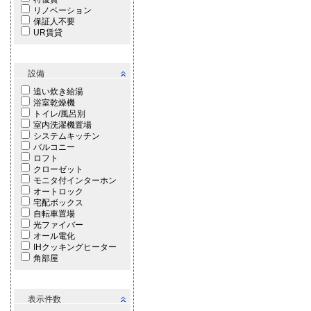
リノベーション
保証人不要
UR賃貸
設備
追い炊き給湯
浴室乾燥機
トイレ/風呂別
室内洗濯機置場
システムキッチン
バルコニー
ロフト
クローゼット
モニタ付インターホン
オートロック
宅配ボックス
自転車置場
光ファイバー
オール電化
IHクッキングヒーター
角部屋
表示件数