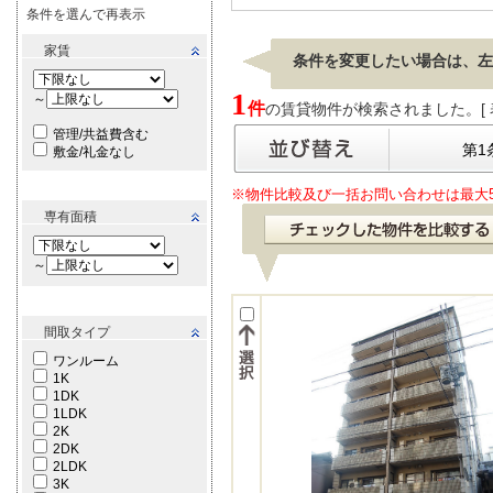
条件を選んで再表示
家賃
条件を変更したい場合は、左
1
～
件
の賃貸物件が検索されました。[ 表示
管理/共益費含む
第1
敷金/礼金なし
※物件比較及び一括お問い合わせは最大
専有面積
～
間取タイプ
ワンルーム
1K
1DK
1LDK
2K
2DK
2LDK
3K