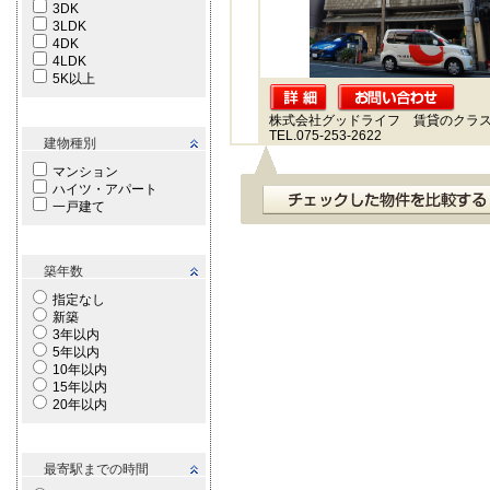
3DK
3LDK
4DK
4LDK
5K以上
株式会社グッドライフ 賃貸のクラ
TEL.075-253-2622
建物種別
マンション
ハイツ・アパート
一戸建て
築年数
指定なし
新築
3年以内
5年以内
10年以内
15年以内
20年以内
最寄駅までの時間