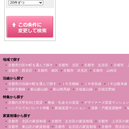
地域で探す
京都市の区や町を選んで探す
京都市 北区
京都市 左京区
京都市 
京都市 西京区
京都市 南区
京都市 伏見区
京都市 山科区
沿線から探す
京都市の沿線や駅を選んで探す
ＪＲ京都線
ＪＲ奈良線
ＪＲ山陰本線
近鉄京都線
叡山叡山線
叡山鞍馬線
京福嵐山線
京福北野線
特集から探す
京都の大学生向け賃貸
敷金・礼金ゼロ賃貸
デザイナーズ賃貸マンション
シングルでセパレート特集
新築賃貸マンション
貸家・戸建賃貸物件
家賃相場から探す
京都市 北区の家賃相場
京都市 左京区の家賃相場
京都市 上京区の家
京都市 東山区の家賃相場
京都市 右京区の家賃相場
京都市 西京区の