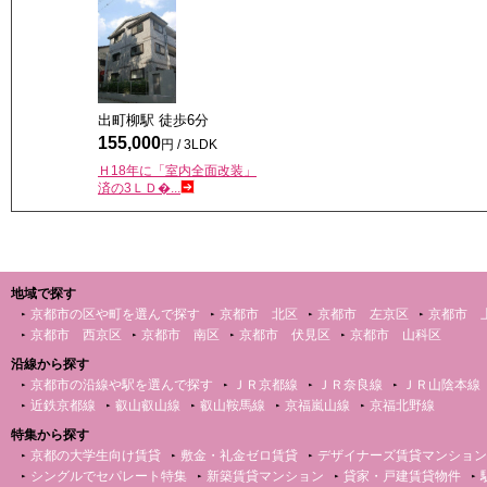
出町柳駅 徒歩
6
分
155,000
円 / 3LDK
Ｈ18年に「室内全面改装」
済の3ＬＤ�...
地域で探す
京都市の区や町を選んで探す
京都市 北区
京都市 左京区
京都市 
京都市 西京区
京都市 南区
京都市 伏見区
京都市 山科区
沿線から探す
京都市の沿線や駅を選んで探す
ＪＲ京都線
ＪＲ奈良線
ＪＲ山陰本線
近鉄京都線
叡山叡山線
叡山鞍馬線
京福嵐山線
京福北野線
特集から探す
京都の大学生向け賃貸
敷金・礼金ゼロ賃貸
デザイナーズ賃貸マンション
シングルでセパレート特集
新築賃貸マンション
貸家・戸建賃貸物件