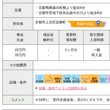
・京阪鴨東線出町柳より徒歩6分
交通
・京都市営地下鉄烏丸線今出川より徒歩8分
京都市上京区染殿町
所在地
敷金
保証金
更新料
取引態様
礼金
解約引
償却費
入居時期
25万円
-
2ヶ月分
一般
35万円
-
-
即入居
その他費用
設備・条件
設備・条件アイコンの説明を見る
コメント
Ｈ18年に「室内全面改装」済の3ＬＤＫです。