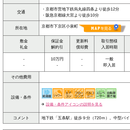
・京都市営地下鉄烏丸線四条より徒歩12分
交通
・阪急京都線大宮より徒歩10分
京都市下京区小泉町
所在地
敷金
保証金
更新料
取引態様
礼金
解約引
償却費
入居時期
-
10万円
-
一般
-
-
-
即入居
その他費用
設備・条件
設備・条件アイコンの説明を見る
コメント
地下鉄「五条駅」徒歩９分（720ｍ）。中型バ