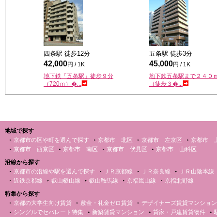
四条駅 徒歩
12
分
五条駅 徒歩
3
分
42,000
45,000
円 / 1K
円 / 1K
地下鉄「五条駅」徒歩９分
地下鉄五条駅まで２４０
（720ｍ）�...
（徒歩３�...
地域で探す
京都市の区や町を選んで探す
京都市 北区
京都市 左京区
京都市 
京都市 西京区
京都市 南区
京都市 伏見区
京都市 山科区
沿線から探す
京都市の沿線や駅を選んで探す
ＪＲ京都線
ＪＲ奈良線
ＪＲ山陰本線
近鉄京都線
叡山叡山線
叡山鞍馬線
京福嵐山線
京福北野線
特集から探す
京都の大学生向け賃貸
敷金・礼金ゼロ賃貸
デザイナーズ賃貸マンション
シングルでセパレート特集
新築賃貸マンション
貸家・戸建賃貸物件