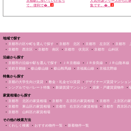
京都駅に歩いていけるっ
人気分譲シリーズからの
て、便利で�...
集です。�...
地域で探す
京都市の区や町を選んで探す
京都市 北区
京都市 左京区
京都市 
京都市 西京区
京都市 南区
京都市 伏見区
京都市 山科区
沿線から探す
京都市の沿線や駅を選んで探す
ＪＲ京都線
ＪＲ奈良線
ＪＲ山陰本線
近鉄京都線
叡山叡山線
叡山鞍馬線
京福嵐山線
京福北野線
特集から探す
京都の大学生向け賃貸
敷金・礼金ゼロ賃貸
デザイナーズ賃貸マンション
シングルでセパレート特集
新築賃貸マンション
貸家・戸建賃貸物件
家賃相場から探す
京都市 北区の家賃相場
京都市 左京区の家賃相場
京都市 上京区の家
京都市 東山区の家賃相場
京都市 右京区の家賃相場
京都市 西京区の
京都市 山科区の家賃相場
その他の検索方法
くわしく検索
おすすめ物件一覧
新着物件一覧