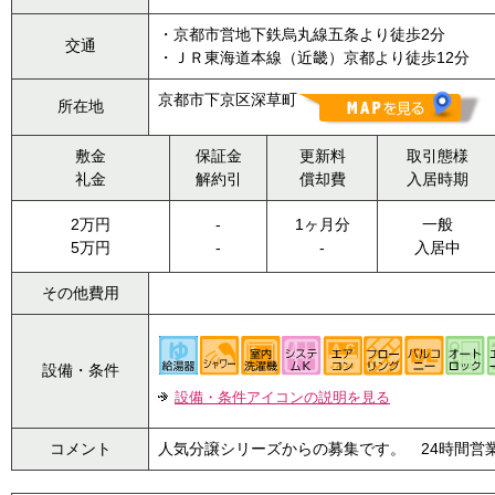
・京都市営地下鉄烏丸線五条より徒歩2分
交通
・ＪＲ東海道本線（近畿）京都より徒歩12分
京都市下京区深草町
所在地
敷金
保証金
更新料
取引態様
礼金
解約引
償却費
入居時期
2万円
-
1ヶ月分
一般
5万円
-
-
入居中
その他費用
設備・条件
設備・条件アイコンの説明を見る
コメント
人気分譲シリーズからの募集です。 24時間営