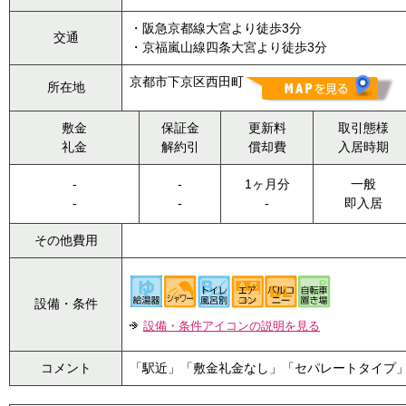
・阪急京都線大宮より徒歩3分
交通
・京福嵐山線四条大宮より徒歩3分
京都市下京区西田町
所在地
敷金
保証金
更新料
取引態様
礼金
解約引
償却費
入居時期
-
-
1ヶ月分
一般
-
-
-
即入居
その他費用
設備・条件
設備・条件アイコンの説明を見る
コメント
「駅近」「敷金礼金なし」「セパレートタイプ