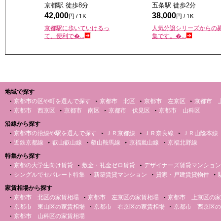
京都駅 徒歩
8
分
五条駅 徒歩
2
分
42,000
38,000
円 / 1K
円 / 1K
京都駅に歩いていけるっ
人気分譲シリーズからの
て、便利で�...
集です。�...
地域で探す
京都市の区や町を選んで探す
京都市 北区
京都市 左京区
京都市 
京都市 西京区
京都市 南区
京都市 伏見区
京都市 山科区
沿線から探す
京都市の沿線や駅を選んで探す
ＪＲ京都線
ＪＲ奈良線
ＪＲ山陰本線
近鉄京都線
叡山叡山線
叡山鞍馬線
京福嵐山線
京福北野線
特集から探す
京都の大学生向け賃貸
敷金・礼金ゼロ賃貸
デザイナーズ賃貸マンション
シングルでセパレート特集
新築賃貸マンション
貸家・戸建賃貸物件
家賃相場から探す
京都市 北区の家賃相場
京都市 左京区の家賃相場
京都市 上京区の家
京都市 東山区の家賃相場
京都市 右京区の家賃相場
京都市 西京区の
京都市 山科区の家賃相場