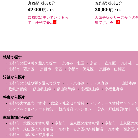
京都駅 徒歩
8
分
五条駅 徒歩
2
分
42,000
38,000
円 / 1K
円 / 1K
京都駅に歩いていけるっ
人気分譲シリーズからの
て、便利で�...
集です。�...
地域で探す
京都市の区や町を選んで探す
京都市 北区
京都市 左京区
京都市 
京都市 西京区
京都市 南区
京都市 伏見区
京都市 山科区
沿線から探す
京都市の沿線や駅を選んで探す
ＪＲ京都線
ＪＲ奈良線
ＪＲ山陰本線
近鉄京都線
叡山叡山線
叡山鞍馬線
京福嵐山線
京福北野線
特集から探す
京都の大学生向け賃貸
敷金・礼金ゼロ賃貸
デザイナーズ賃貸マンション
シングルでセパレート特集
新築賃貸マンション
貸家・戸建賃貸物件
家賃相場から探す
京都市 北区の家賃相場
京都市 左京区の家賃相場
京都市 上京区の家
京都市 東山区の家賃相場
京都市 右京区の家賃相場
京都市 西京区の
京都市 山科区の家賃相場