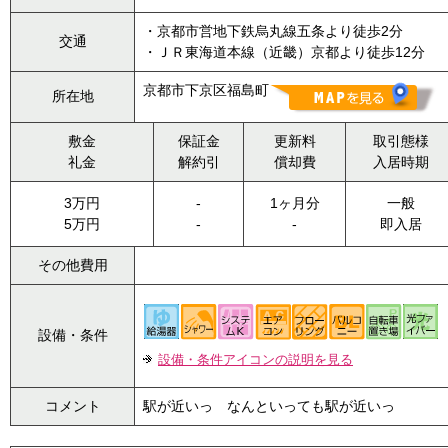
・京都市営地下鉄烏丸線五条より徒歩2分
交通
・ＪＲ東海道本線（近畿）京都より徒歩12分
京都市下京区福島町
所在地
敷金
保証金
更新料
取引態様
礼金
解約引
償却費
入居時期
3万円
-
1ヶ月分
一般
5万円
-
-
即入居
その他費用
設備・条件
設備・条件アイコンの説明を見る
コメント
駅が近いっ なんといっても駅が近いっ