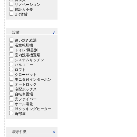
リノベーション
保証人不要
UR賃貸
設備
追い炊き給湯
浴室乾燥機
トイレ/風呂別
室内洗濯機置場
システムキッチン
バルコニー
ロフト
クローゼット
モニタ付インターホン
オートロック
宅配ボックス
自転車置場
光ファイバー
オール電化
IHクッキングヒーター
角部屋
表示件数