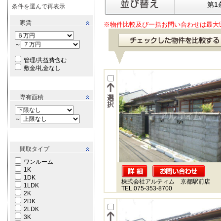
第1
条件を選んで再表示
家賃
※物件比較及び一括お問い合わせは最大
～
管理/共益費含む
敷金/礼金なし
専有面積
～
間取タイプ
ワンルーム
1K
1DK
株式会社アルティム 京都駅前店
1LDK
TEL.075-353-8700
2K
2DK
2LDK
3K