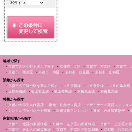
地域で探す
京都市の区や町を選んで探す
京都市 北区
京都市 左京区
京都市 
京都市 西京区
京都市 南区
京都市 伏見区
京都市 山科区
沿線から探す
京都市の沿線や駅を選んで探す
ＪＲ京都線
ＪＲ奈良線
ＪＲ山陰本線
近鉄京都線
叡山叡山線
叡山鞍馬線
京福嵐山線
京福北野線
特集から探す
京都の大学生向け賃貸
敷金・礼金ゼロ賃貸
デザイナーズ賃貸マンション
シングルでセパレート特集
新築賃貸マンション
貸家・戸建賃貸物件
家賃相場から探す
京都市 北区の家賃相場
京都市 左京区の家賃相場
京都市 上京区の家
京都市 東山区の家賃相場
京都市 右京区の家賃相場
京都市 西京区の