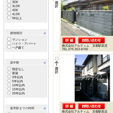
3DK
3LDK
4DK
4LDK
5K以上
建物種別
マンション
ハイツ・アパート
株式会社アルティム 京都駅前店
一戸建て
TEL.075-353-8700
築年数
指定なし
新築
3年以内
5年以内
10年以内
15年以内
20年以内
最寄駅までの時間
株式会社アルティム 京都駅前店