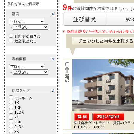
条件を選んで再表示
9
件
の賃貸物件が検索されました。[ 表示
家賃
第1
～
※物件比較及び一括お問い合わせは最大
管理/共益費含む
敷金/礼金なし
専有面積
～
間取タイプ
ワンルーム
1K
1DK
1LDK
2K
2DK
株式会社グッドライフ 賃貸のクラ
2LDK
TEL.075-253-2622
3K