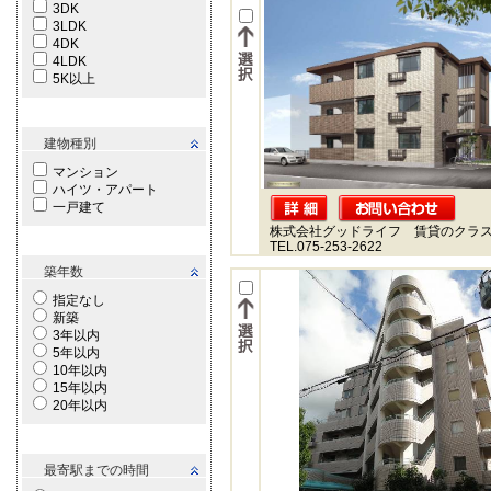
3DK
3LDK
4DK
4LDK
5K以上
建物種別
マンション
ハイツ・アパート
一戸建て
株式会社グッドライフ 賃貸のクラ
TEL.075-253-2622
築年数
指定なし
新築
3年以内
5年以内
10年以内
15年以内
20年以内
最寄駅までの時間