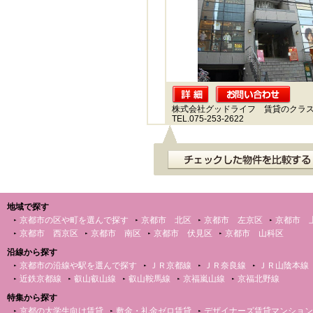
株式会社グッドライフ 賃貸のクラ
TEL.075-253-2622
地域で探す
京都市の区や町を選んで探す
京都市 北区
京都市 左京区
京都市 
京都市 西京区
京都市 南区
京都市 伏見区
京都市 山科区
沿線から探す
京都市の沿線や駅を選んで探す
ＪＲ京都線
ＪＲ奈良線
ＪＲ山陰本線
近鉄京都線
叡山叡山線
叡山鞍馬線
京福嵐山線
京福北野線
特集から探す
京都の大学生向け賃貸
敷金・礼金ゼロ賃貸
デザイナーズ賃貸マンション