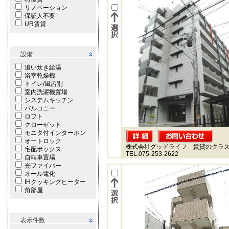
リノベーション
保証人不要
UR賃貸
設備
追い炊き給湯
浴室乾燥機
トイレ/風呂別
室内洗濯機置場
システムキッチン
バルコニー
ロフト
クローゼット
モニタ付インターホン
オートロック
株式会社グッドライフ 賃貸のクラ
宅配ボックス
TEL.075-253-2622
自転車置場
光ファイバー
オール電化
IHクッキングヒーター
角部屋
表示件数