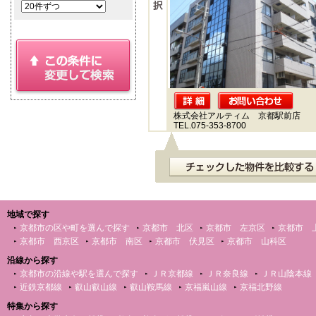
株式会社アルティム 京都駅前店
TEL.075-353-8700
地域で探す
京都市の区や町を選んで探す
京都市 北区
京都市 左京区
京都市 
京都市 西京区
京都市 南区
京都市 伏見区
京都市 山科区
沿線から探す
京都市の沿線や駅を選んで探す
ＪＲ京都線
ＪＲ奈良線
ＪＲ山陰本線
近鉄京都線
叡山叡山線
叡山鞍馬線
京福嵐山線
京福北野線
特集から探す