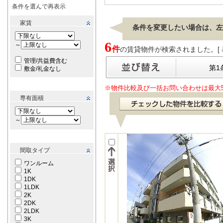
条件を選んで再表示
家賃
条件を変更したい場合は、左
6
～
件
の賃貸物件が検索されました。[ 表示
管理/共益費含む
第1
敷金/礼金なし
※物件比較及び一括お問い合わせは最大
専有面積
～
間取タイプ
ワンルーム
1K
1DK
1LDK
2K
2DK
2LDK
3K