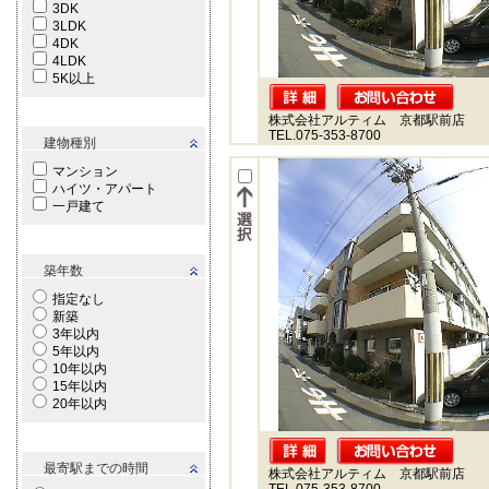
3DK
3LDK
4DK
4LDK
5K以上
株式会社アルティム 京都駅前店
TEL.075-353-8700
建物種別
マンション
ハイツ・アパート
一戸建て
築年数
指定なし
新築
3年以内
5年以内
10年以内
15年以内
20年以内
最寄駅までの時間
株式会社アルティム 京都駅前店