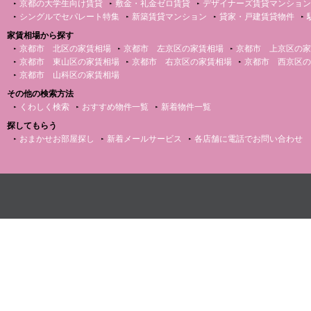
京都の大学生向け賃貸
敷金・礼金ゼロ賃貸
デザイナーズ賃貸マンション
シングルでセパレート特集
新築賃貸マンション
貸家・戸建賃貸物件
家賃相場から探す
京都市 北区の家賃相場
京都市 左京区の家賃相場
京都市 上京区の家
京都市 東山区の家賃相場
京都市 右京区の家賃相場
京都市 西京区の
京都市 山科区の家賃相場
その他の検索方法
くわしく検索
おすすめ物件一覧
新着物件一覧
探してもらう
おまかせお部屋探し
新着メールサービス
各店舗に電話でお問い合わせ