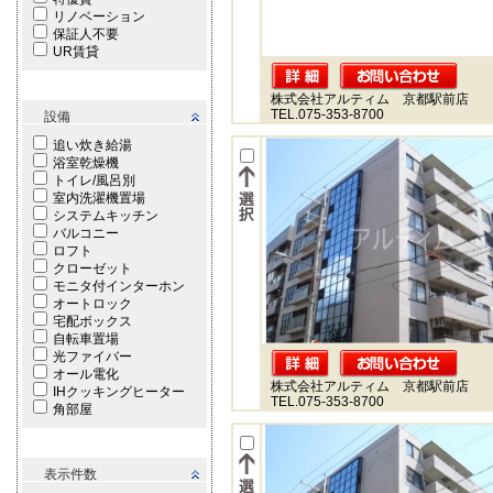
リノベーション
保証人不要
UR賃貸
株式会社アルティム 京都駅前店
TEL.075-353-8700
設備
追い炊き給湯
浴室乾燥機
トイレ/風呂別
室内洗濯機置場
システムキッチン
バルコニー
ロフト
クローゼット
モニタ付インターホン
オートロック
宅配ボックス
自転車置場
光ファイバー
オール電化
株式会社アルティム 京都駅前店
IHクッキングヒーター
TEL.075-353-8700
角部屋
表示件数