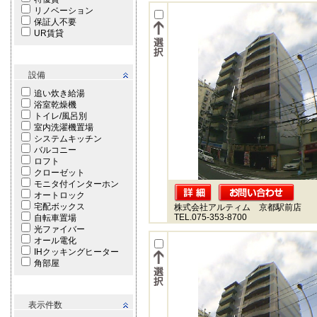
リノベーション
保証人不要
UR賃貸
設備
追い炊き給湯
浴室乾燥機
トイレ/風呂別
室内洗濯機置場
システムキッチン
バルコニー
ロフト
クローゼット
モニタ付インターホン
オートロック
宅配ボックス
株式会社アルティム 京都駅前店
TEL.075-353-8700
自転車置場
光ファイバー
オール電化
IHクッキングヒーター
角部屋
表示件数