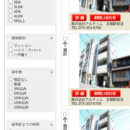
3DK
3LDK
4DK
4LDK
5K以上
株式会社アルティム 京都駅前店
TEL.075-353-8700
建物種別
マンション
ハイツ・アパート
一戸建て
築年数
指定なし
新築
3年以内
5年以内
10年以内
株式会社アルティム 京都駅前店
15年以内
TEL.075-353-8700
20年以内
最寄駅までの時間