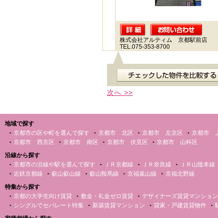
株式会社アルティム 京都駅前店
TEL.075-353-8700
次へ >>
地域で探す
京都市の区や町を選んで探す
京都市 北区
京都市 左京区
京都市 
京都市 西京区
京都市 南区
京都市 伏見区
京都市 山科区
沿線から探す
京都市の沿線や駅を選んで探す
ＪＲ京都線
ＪＲ奈良線
ＪＲ山陰本線
近鉄京都線
叡山叡山線
叡山鞍馬線
京福嵐山線
京福北野線
特集から探す
京都の大学生向け賃貸
敷金・礼金ゼロ賃貸
デザイナーズ賃貸マンション
シングルでセパレート特集
新築賃貸マンション
貸家・戸建賃貸物件