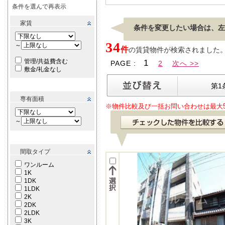
条件を選んで再表示
家賃
条件を変更したい場合は、左
34
～
件
の賃貸物件が検索されました。[ 表
管理/共益費含む
1
PAGE :
2
次へ >>
敷金/礼金なし
第1
専有面積
※物件比較及び一括お問い合わせは最大
～
間取タイプ
ワンルーム
1K
1DK
1LDK
2K
2DK
2LDK
3K