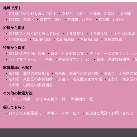
地域で探す
京都市の区や町を選んで探す
京都市 北区
京都市 左京区
京都市 
京都市 西京区
京都市 南区
京都市 伏見区
京都市 山科区
沿線から探す
京都市の沿線や駅を選んで探す
ＪＲ京都線
ＪＲ奈良線
ＪＲ山陰本線
近鉄京都線
叡山叡山線
叡山鞍馬線
京福嵐山線
京福北野線
特集から探す
京都の大学生向け賃貸
敷金・礼金ゼロ賃貸
デザイナーズ賃貸マンション
シングルでセパレート特集
新築賃貸マンション
貸家・戸建賃貸物件
家賃相場から探す
京都市 北区の家賃相場
京都市 左京区の家賃相場
京都市 上京区の家
京都市 東山区の家賃相場
京都市 右京区の家賃相場
京都市 西京区の
京都市 山科区の家賃相場
その他の検索方法
くわしく検索
おすすめ物件一覧
新着物件一覧
探してもらう
おまかせお部屋探し
新着メールサービス
各店舗に電話でお問い合わせ