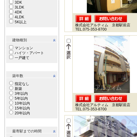
3DK
3LDK
4DK
4LDK
5K以上
株式会社アルティム 京都駅前店
TEL.075-353-8700
建物種別
マンション
ハイツ・アパート
一戸建て
築年数
指定なし
新築
3年以内
5年以内
10年以内
株式会社アルティム 京都駅前店
15年以内
TEL.075-353-8700
20年以内
最寄駅までの時間