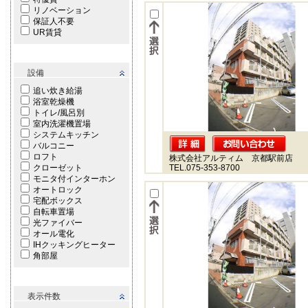
リノベーション
保証人不要
UR賃貸
設備
追い炊き給湯
浴室乾燥機
トイレ/風呂別
室内洗濯機置場
システムキッチン
バルコニー
ロフト
株式会社アルティム 京都駅前店
クローゼット
TEL.075-353-8700
モニタ付インターホン
オートロック
宅配ボックス
自転車置場
光ファイバー
オール電化
IHクッキングヒーター
角部屋
表示件数