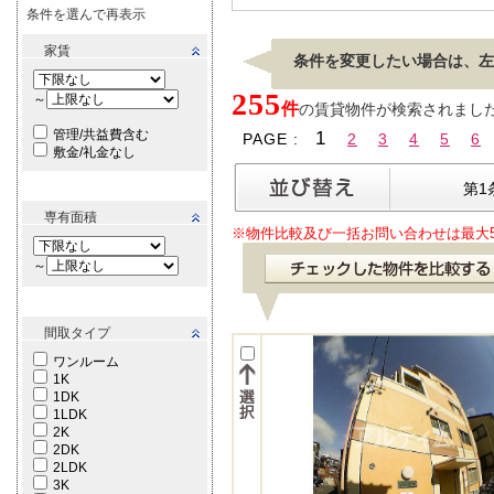
条件を選んで再表示
家賃
条件を変更したい場合は、左
255
～
件
の賃貸物件が検索されました。[
管理/共益費含む
1
PAGE :
2
3
4
5
6
敷金/礼金なし
第1
専有面積
※物件比較及び一括お問い合わせは最大
～
間取タイプ
ワンルーム
1K
1DK
1LDK
2K
2DK
2LDK
3K