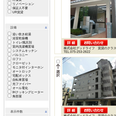
リノベーション
保証人不要
UR賃貸
設備
追い炊き給湯
浴室乾燥機
トイレ/風呂別
室内洗濯機置場
株式会社グッドライフ 賃貸のクラ
システムキッチン
TEL.075-253-2622
バルコニー
ロフト
クローゼット
モニタ付インターホン
オートロック
宅配ボックス
自転車置場
光ファイバー
オール電化
IHクッキングヒーター
角部屋
表示件数
株式会社グッドライフ 賃貸のクラ