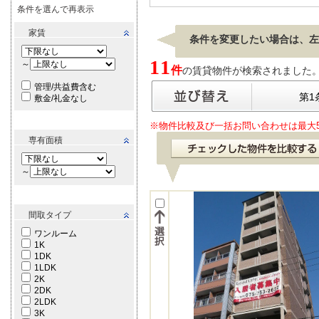
条件を選んで再表示
家賃
条件を変更したい場合は、左
11
～
件
の賃貸物件が検索されました。[ 表
管理/共益費含む
第1
敷金/礼金なし
※物件比較及び一括お問い合わせは最大
専有面積
～
間取タイプ
ワンルーム
1K
1DK
1LDK
2K
2DK
2LDK
3K