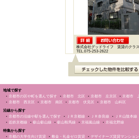
株式会社グッドライフ 賃貸のクラ
TEL.075-253-2622
地域で探す
京都市の区や町を選んで探す
京都市 北区
京都市 左京区
京都市 
京都市 西京区
京都市 南区
京都市 伏見区
京都市 山科区
沿線から探す
京都市の沿線や駅を選んで探す
ＪＲ京都線
ＪＲ奈良線
ＪＲ山陰本線
近鉄京都線
叡山叡山線
叡山鞍馬線
京福嵐山線
京福北野線
特集から探す
京都の大学生向け賃貸
敷金・礼金ゼロ賃貸
デザイナーズ賃貸マンション