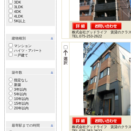
3DK
3LDK
4DK
4LDK
5K以上
株式会社グッドライフ 賃貸のクラ
TEL.075-253-2622
建物種別
マンション
ハイツ・アパート
一戸建て
築年数
指定なし
新築
3年以内
5年以内
10年以内
15年以内
20年以内
最寄駅までの時間
株式会社グッドライフ 賃貸のクラ